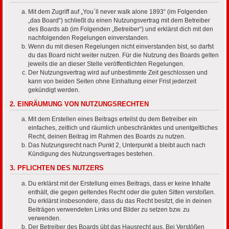
Mit dem Zugriff auf „You`ll never walk alone 1893“ (im Folgenden
„das Board“) schließt du einen Nutzungsvertrag mit dem Betreiber
des Boards ab (im Folgenden „Betreiber“) und erklärst dich mit den
nachfolgenden Regelungen einverstanden.
Wenn du mit diesen Regelungen nicht einverstanden bist, so darfst
du das Board nicht weiter nutzen. Für die Nutzung des Boards gelten
jeweils die an dieser Stelle veröffentlichten Regelungen.
Der Nutzungsvertrag wird auf unbestimmte Zeit geschlossen und
kann von beiden Seiten ohne Einhaltung einer Frist jederzeit
gekündigt werden.
2. EINRÄUMUNG VON NUTZUNGSRECHTEN
Mit dem Erstellen eines Beitrags erteilst du dem Betreiber ein
einfaches, zeitlich und räumlich unbeschränktes und unentgeltliches
Recht, deinen Beitrag im Rahmen des Boards zu nutzen.
Das Nutzungsrecht nach Punkt 2, Unterpunkt a bleibt auch nach
Kündigung des Nutzungsvertrages bestehen.
3. PFLICHTEN DES NUTZERS
Du erklärst mit der Erstellung eines Beitrags, dass er keine Inhalte
enthält, die gegen geltendes Recht oder die guten Sitten verstoßen.
Du erklärst insbesondere, dass du das Recht besitzt, die in deinen
Beiträgen verwendeten Links und Bilder zu setzen bzw. zu
verwenden.
Der Betreiber des Boards übt das Hausrecht aus. Bei Verstößen