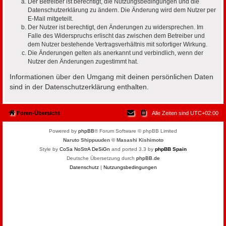
Der Betreiber ist berechtigt, die Nutzungsbedingungen und die
Datenschutzerklärung zu ändern. Die Änderung wird dem Nutzer per
E-Mail mitgeteilt.
Der Nutzer ist berechtigt, den Änderungen zu widersprechen. Im
Falle des Widerspruchs erlischt das zwischen dem Betreiber und
dem Nutzer bestehende Vertragsverhältnis mit sofortiger Wirkung.
Die Änderungen gelten als anerkannt und verbindlich, wenn der
Nutzer den Änderungen zugestimmt hat.
Informationen über den Umgang mit deinen persönlichen Daten
sind in der Datenschutzerklärung enthalten.
Foren-Übersicht
Alle Zeiten sind
UTC+02:00
Powered by
phpBB
® Forum Software © phpBB Limited
Naruto Shippuuden © Masashi Kishimoto
Style by
CoSa NoStrA DeSiGn
and ported 3.3 by
phpBB Spain
Deutsche Übersetzung durch
phpBB.de
Datenschutz
|
Nutzungsbedingungen