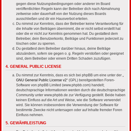
gegen diese Nutzungsbedingungen oder anderer im Board
veröffentlichten Regeln kann der Betreiber dich nach Abmahnung
zeitweise oder dauerhaft von der Nutzung dieses Boards
ausschließen und dir ein Hausverbot erteilen.
Du nimmst zur Kenntnis, dass der Betreiber keine Verantwortung für
die Inhalte von Beiträgen übernimmt, die er nicht selbst erstellt hat
oder die er nicht zur Kenntnis genommen hat. Du gestattest dem
Betreiber, dein Benutzerkonto, Beiträge und Funktionen jederzeit zu
löschen oder zu sperren.
Du gestattest dem Betreiber darüber hinaus, deine Beiträge
abzuändern, sofern sie gegen o. g. Regeln verstoßen oder geeignet
sind, dem Betreiber oder einem Dritten Schaden zuzufügen.
4. GENERAL PUBLIC LICENSE
Du nimmst zur Kenntnis, dass es sich bei phpBB um eine unter der „
GNU General Public License v2
“ (GPL) bereitgestellten Foren-
Software von phpBB Limited (www.phpbb.com) handelt;
deutschsprachige Informationen werden durch die deutschsprachige
Community unter www.phpbb.de zur Verfügung gestellt. Beide haben
keinen Einfluss auf die Art und Weise, wie die Software verwendet
wird. Sie können insbesondere die Verwendung der Software für
bestimmte Zwecke nicht untersagen oder auf Inhalte fremder Foren
Einfluss nehmen.
5. GEWÄHRLEISTUNG