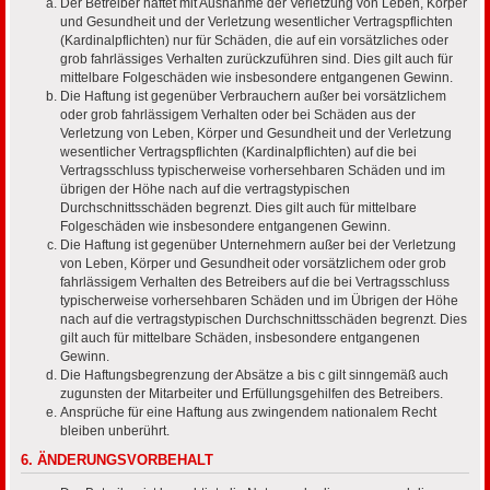
Der Betreiber haftet mit Ausnahme der Verletzung von Leben, Körper
und Gesundheit und der Verletzung wesentlicher Vertragspflichten
(Kardinalpflichten) nur für Schäden, die auf ein vorsätzliches oder
grob fahrlässiges Verhalten zurückzuführen sind. Dies gilt auch für
mittelbare Folgeschäden wie insbesondere entgangenen Gewinn.
Die Haftung ist gegenüber Verbrauchern außer bei vorsätzlichem
oder grob fahrlässigem Verhalten oder bei Schäden aus der
Verletzung von Leben, Körper und Gesundheit und der Verletzung
wesentlicher Vertragspflichten (Kardinalpflichten) auf die bei
Vertragsschluss typischerweise vorhersehbaren Schäden und im
übrigen der Höhe nach auf die vertragstypischen
Durchschnittsschäden begrenzt. Dies gilt auch für mittelbare
Folgeschäden wie insbesondere entgangenen Gewinn.
Die Haftung ist gegenüber Unternehmern außer bei der Verletzung
von Leben, Körper und Gesundheit oder vorsätzlichem oder grob
fahrlässigem Verhalten des Betreibers auf die bei Vertragsschluss
typischerweise vorhersehbaren Schäden und im Übrigen der Höhe
nach auf die vertragstypischen Durchschnittsschäden begrenzt. Dies
gilt auch für mittelbare Schäden, insbesondere entgangenen
Gewinn.
Die Haftungsbegrenzung der Absätze a bis c gilt sinngemäß auch
zugunsten der Mitarbeiter und Erfüllungsgehilfen des Betreibers.
Ansprüche für eine Haftung aus zwingendem nationalem Recht
bleiben unberührt.
6. ÄNDERUNGSVORBEHALT