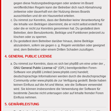
gegen diese Nutzungsbedingungen oder anderer im Board
veröffentlichten Regeln kann der Betreiber dich nach Abmahnung
zeitweise oder dauerhaft von der Nutzung dieses Boards
ausschließen und dir ein Hausverbot erteilen.
Du nimmst zur Kenntnis, dass der Betreiber keine Verantwortung für
die Inhalte von Beiträgen übernimmt, die er nicht selbst erstellt hat
oder die er nicht zur Kenntnis genommen hat. Du gestattest dem
Betreiber, dein Benutzerkonto, Beiträge und Funktionen jederzeit zu
löschen oder zu sperren.
Du gestattest dem Betreiber darüber hinaus, deine Beiträge
abzuändern, sofern sie gegen o. g. Regeln verstoßen oder geeignet
sind, dem Betreiber oder einem Dritten Schaden zuzufügen.
4. GENERAL PUBLIC LICENSE
Du nimmst zur Kenntnis, dass es sich bei phpBB um eine unter der „
GNU General Public License v2
“ (GPL) bereitgestellten Foren-
Software von phpBB Limited (www.phpbb.com) handelt;
deutschsprachige Informationen werden durch die deutschsprachige
Community unter www.phpbb.de zur Verfügung gestellt. Beide haben
keinen Einfluss auf die Art und Weise, wie die Software verwendet
wird. Sie können insbesondere die Verwendung der Software für
bestimmte Zwecke nicht untersagen oder auf Inhalte fremder Foren
Einfluss nehmen.
5. GEWÄHRLEISTUNG