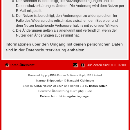
Der Betreiber ist berechtigt, die Nutzungsbedingungen und die
Datenschutzerklärung zu ändern. Die Änderung wird dem Nutzer per
E-Mail mitgeteilt.
Der Nutzer ist berechtigt, den Änderungen zu widersprechen. Im
Falle des Widerspruchs erlischt das zwischen dem Betreiber und
dem Nutzer bestehende Vertragsverhältnis mit sofortiger Wirkung.
Die Änderungen gelten als anerkannt und verbindlich, wenn der
Nutzer den Änderungen zugestimmt hat.
Informationen über den Umgang mit deinen persönlichen Daten
sind in der Datenschutzerklärung enthalten.
Foren-Übersicht
Alle Zeiten sind
UTC+02:00
Powered by
phpBB
® Forum Software © phpBB Limited
Naruto Shippuuden © Masashi Kishimoto
Style by
CoSa NoStrA DeSiGn
and ported 3.3 by
phpBB Spain
Deutsche Übersetzung durch
phpBB.de
Datenschutz
|
Nutzungsbedingungen