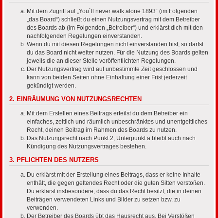
Mit dem Zugriff auf „You`ll never walk alone 1893“ (im Folgenden
„das Board“) schließt du einen Nutzungsvertrag mit dem Betreiber
des Boards ab (im Folgenden „Betreiber“) und erklärst dich mit den
nachfolgenden Regelungen einverstanden.
Wenn du mit diesen Regelungen nicht einverstanden bist, so darfst
du das Board nicht weiter nutzen. Für die Nutzung des Boards gelten
jeweils die an dieser Stelle veröffentlichten Regelungen.
Der Nutzungsvertrag wird auf unbestimmte Zeit geschlossen und
kann von beiden Seiten ohne Einhaltung einer Frist jederzeit
gekündigt werden.
2. EINRÄUMUNG VON NUTZUNGSRECHTEN
Mit dem Erstellen eines Beitrags erteilst du dem Betreiber ein
einfaches, zeitlich und räumlich unbeschränktes und unentgeltliches
Recht, deinen Beitrag im Rahmen des Boards zu nutzen.
Das Nutzungsrecht nach Punkt 2, Unterpunkt a bleibt auch nach
Kündigung des Nutzungsvertrages bestehen.
3. PFLICHTEN DES NUTZERS
Du erklärst mit der Erstellung eines Beitrags, dass er keine Inhalte
enthält, die gegen geltendes Recht oder die guten Sitten verstoßen.
Du erklärst insbesondere, dass du das Recht besitzt, die in deinen
Beiträgen verwendeten Links und Bilder zu setzen bzw. zu
verwenden.
Der Betreiber des Boards übt das Hausrecht aus. Bei Verstößen