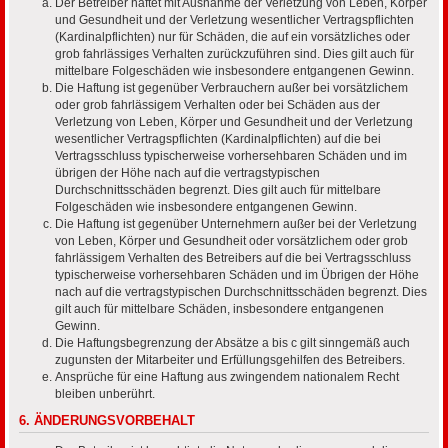
Der Betreiber haftet mit Ausnahme der Verletzung von Leben, Körper
und Gesundheit und der Verletzung wesentlicher Vertragspflichten
(Kardinalpflichten) nur für Schäden, die auf ein vorsätzliches oder
grob fahrlässiges Verhalten zurückzuführen sind. Dies gilt auch für
mittelbare Folgeschäden wie insbesondere entgangenen Gewinn.
Die Haftung ist gegenüber Verbrauchern außer bei vorsätzlichem
oder grob fahrlässigem Verhalten oder bei Schäden aus der
Verletzung von Leben, Körper und Gesundheit und der Verletzung
wesentlicher Vertragspflichten (Kardinalpflichten) auf die bei
Vertragsschluss typischerweise vorhersehbaren Schäden und im
übrigen der Höhe nach auf die vertragstypischen
Durchschnittsschäden begrenzt. Dies gilt auch für mittelbare
Folgeschäden wie insbesondere entgangenen Gewinn.
Die Haftung ist gegenüber Unternehmern außer bei der Verletzung
von Leben, Körper und Gesundheit oder vorsätzlichem oder grob
fahrlässigem Verhalten des Betreibers auf die bei Vertragsschluss
typischerweise vorhersehbaren Schäden und im Übrigen der Höhe
nach auf die vertragstypischen Durchschnittsschäden begrenzt. Dies
gilt auch für mittelbare Schäden, insbesondere entgangenen
Gewinn.
Die Haftungsbegrenzung der Absätze a bis c gilt sinngemäß auch
zugunsten der Mitarbeiter und Erfüllungsgehilfen des Betreibers.
Ansprüche für eine Haftung aus zwingendem nationalem Recht
bleiben unberührt.
6. ÄNDERUNGSVORBEHALT