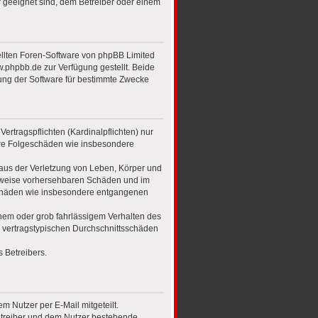
r geeignet sind, dem Betreiber oder einem
ellten Foren-Software von phpBB Limited
phpbb.de zur Verfügung gestellt. Beide
ung der Software für bestimmte Zwecke
rtragspflichten (Kardinalpflichten) nur
lbare Folgeschäden wie insbesondere
 aus der Verletzung von Leben, Körper und
herweise vorhersehbaren Schäden und im
eschäden wie insbesondere entgangenen
hem oder grob fahrlässigem Verhalten des
e vertragstypischen Durchschnittsschäden
 Betreibers.
 Nutzer per E-Mail mitgeteilt.
Betreiber und dem Nutzer bestehende