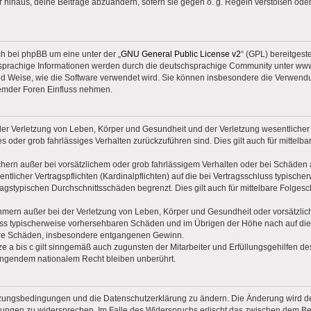
r hinaus, deine Beiträge abzuändern, sofern sie gegen o. g. Regeln verstoßen ode
ch bei phpBB um eine unter der „
GNU General Public License v2
“ (GPL) bereitgest
prachige Informationen werden durch die deutschsprachige Community unter www.
und Weise, wie die Software verwendet wird. Sie können insbesondere die Verwend
fremder Foren Einfluss nehmen.
er Verletzung von Leben, Körper und Gesundheit und der Verletzung wesentlicher Ve
hes oder grob fahrlässiges Verhalten zurückzuführen sind. Dies gilt auch für mitte
hern außer bei vorsätzlichem oder grob fahrlässigem Verhalten oder bei Schäden
ntlicher Vertragspflichten (Kardinalpflichten) auf die bei Vertragsschluss typisc
ragstypischen Durchschnittsschäden begrenzt. Dies gilt auch für mittelbare Folg
mern außer bei der Verletzung von Leben, Körper und Gesundheit oder vorsätzlic
luss typischerweise vorhersehbaren Schäden und im Übrigen der Höhe nach auf di
lbare Schäden, insbesondere entgangenen Gewinn.
 a bis c gilt sinngemäß auch zugunsten der Mitarbeiter und Erfüllungsgehilfen des
ingendem nationalem Recht bleiben unberührt.
Nutzungsbedingungen und die Datenschutzerklärung zu ändern. Die Änderung wird dem
erungen zu widersprechen. Im Falle des Widerspruchs erlischt das zwischen dem 