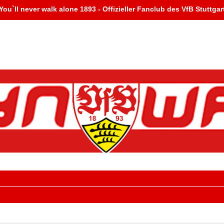
You`ll never walk alone 1893 - Offizieller Fanclub des VfB Stuttgar