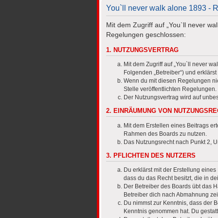
You`ll never walk alone 1893 - R
Mit dem Zugriff auf „You`ll never wa
Regelungen geschlossen:
1. NUTZUNGSVERTRAG
Mit dem Zugriff auf „You`ll never w
Folgenden „Betreiber“) und erklärs
Wenn du mit diesen Regelungen nicht
Stelle veröffentlichten Regelungen.
Der Nutzungsvertrag wird auf unbes
2. EINRÄUMUNG VON NUTZUNGSR
Mit dem Erstellen eines Beitrags er
Rahmen des Boards zu nutzen.
Das Nutzungsrecht nach Punkt 2, U
3. PFLICHTEN DES NUTZERS
Du erklärst mit der Erstellung eines
dass du das Recht besitzt, die in 
Der Betreiber des Boards übt das 
Betreiber dich nach Abmahnung zeit
Du nimmst zur Kenntnis, dass der Bet
Kenntnis genommen hat. Du gestatte