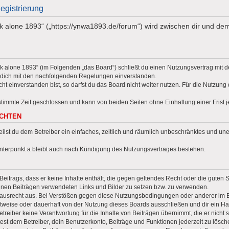
egistrierung
lk alone 1893“ („https://ynwa1893.de/forum“) wird zwischen dir und dem
alk alone 1893“ (im Folgenden „das Board“) schließt du einen Nutzungsvertrag mit 
t dich mit den nachfolgenden Regelungen einverstanden.
 einverstanden bist, so darfst du das Board nicht weiter nutzen. Für die Nutzung 
timmte Zeit geschlossen und kann von beiden Seiten ohne Einhaltung einer Frist j
ECHTEN
teilst du dem Betreiber ein einfaches, zeitlich und räumlich unbeschränktes und une
nterpunkt a bleibt auch nach Kündigung des Nutzungsvertrages bestehen.
 Beitrags, dass er keine Inhalte enthält, die gegen geltendes Recht oder die guten 
deinen Beiträgen verwendeten Links und Bilder zu setzen bzw. zu verwenden.
Hausrecht aus. Bei Verstößen gegen diese Nutzungsbedingungen oder anderer im B
weise oder dauerhaft von der Nutzung dieses Boards ausschließen und dir ein Hau
reiber keine Verantwortung für die Inhalte von Beiträgen übernimmt, die er nicht selb
st dem Betreiber, dein Benutzerkonto, Beiträge und Funktionen jederzeit zu lösch