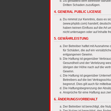
Du gestattest dem Betreiber darübe
Dritten Schaden zuzufügen.
4. GENERAL PUBLIC LICENSE
Du nimmst zur Kenntnis, dass es si
(www.phpbb.com) handelt; deutschs
haben keinen Einfluss auf die Art 
nicht untersagen oder auf Inhalte 
5. GEWÄHRLEISTUNG
Der Betreiber haftet mit Ausnahme d
für Schäden, die auf ein vorsätzlic
entgangenen Gewinn.
Die Haftung ist gegenüber Verbrauc
Gesundheit und der Verletzung wese
übrigen der Höhe nach auf die vert
Gewinn.
Die Haftung ist gegenüber Unterneh
Betreibers auf die bei Vertragssch
begrenzt. Dies gilt auch für mitte
Die Haftungsbegrenzung der Absätze
Ansprüche für eine Haftung aus zw
6. ÄNDERUNGSVORBEHALT
Der Betreiber ist berechtigt, die 
Der Nutzer ist berechtigt, den Änd