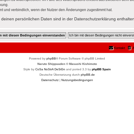
rkung.
nt und verbindlich, wenn der Nutzer den Änderungen zugestimmt hat.
deinen persönlichen Daten sind in der Datenschutzerklärung enthalten
Kontakt
A
Powered by
phpBB
® Forum Software © phpBB Limited
Naruto Shippuuden © Masashi Kishimoto
Style by
CoSa NoStrA DeSiGn
and ported 3.3 by
phpBB Spain
Deutsche Übersetzung durch
phpBB.de
Datenschutz
|
Nutzungsbedingungen