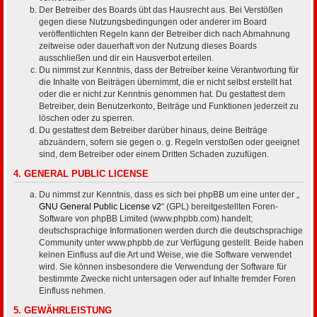
Der Betreiber des Boards übt das Hausrecht aus. Bei Verstößen
gegen diese Nutzungsbedingungen oder anderer im Board
veröffentlichten Regeln kann der Betreiber dich nach Abmahnung
zeitweise oder dauerhaft von der Nutzung dieses Boards
ausschließen und dir ein Hausverbot erteilen.
Du nimmst zur Kenntnis, dass der Betreiber keine Verantwortung für
die Inhalte von Beiträgen übernimmt, die er nicht selbst erstellt hat
oder die er nicht zur Kenntnis genommen hat. Du gestattest dem
Betreiber, dein Benutzerkonto, Beiträge und Funktionen jederzeit zu
löschen oder zu sperren.
Du gestattest dem Betreiber darüber hinaus, deine Beiträge
abzuändern, sofern sie gegen o. g. Regeln verstoßen oder geeignet
sind, dem Betreiber oder einem Dritten Schaden zuzufügen.
4. GENERAL PUBLIC LICENSE
Du nimmst zur Kenntnis, dass es sich bei phpBB um eine unter der „
GNU General Public License v2
“ (GPL) bereitgestellten Foren-
Software von phpBB Limited (www.phpbb.com) handelt;
deutschsprachige Informationen werden durch die deutschsprachige
Community unter www.phpbb.de zur Verfügung gestellt. Beide haben
keinen Einfluss auf die Art und Weise, wie die Software verwendet
wird. Sie können insbesondere die Verwendung der Software für
bestimmte Zwecke nicht untersagen oder auf Inhalte fremder Foren
Einfluss nehmen.
5. GEWÄHRLEISTUNG