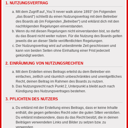
1. NUTZUNGSVERTRAG
Mit dem Zugriff auf „You`ll never walk alone 1893“ (im Folgenden
„das Board“) schließt du einen Nutzungsvertrag mit dem Betreiber
des Boards ab (im Folgenden „Betreiber“) und erklärst dich mit den
nachfolgenden Regelungen einverstanden.
Wenn du mit diesen Regelungen nicht einverstanden bist, so darfst
du das Board nicht weiter nutzen. Für die Nutzung des Boards gelten
jeweils die an dieser Stelle veröffentlichten Regelungen.
Der Nutzungsvertrag wird auf unbestimmte Zeit geschlossen und
kann von beiden Seiten ohne Einhaltung einer Frist jederzeit
gekündigt werden.
2. EINRÄUMUNG VON NUTZUNGSRECHTEN
Mit dem Erstellen eines Beitrags erteilst du dem Betreiber ein
einfaches, zeitlich und räumlich unbeschränktes und unentgeltliches
Recht, deinen Beitrag im Rahmen des Boards zu nutzen.
Das Nutzungsrecht nach Punkt 2, Unterpunkt a bleibt auch nach
Kündigung des Nutzungsvertrages bestehen.
3. PFLICHTEN DES NUTZERS
Du erklärst mit der Erstellung eines Beitrags, dass er keine Inhalte
enthält, die gegen geltendes Recht oder die guten Sitten verstoßen.
Du erklärst insbesondere, dass du das Recht besitzt, die in deinen
Beiträgen verwendeten Links und Bilder zu setzen bzw. zu
verwenden.