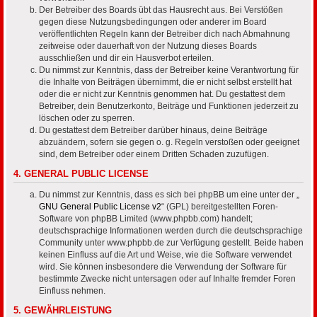
Der Betreiber des Boards übt das Hausrecht aus. Bei Verstößen
gegen diese Nutzungsbedingungen oder anderer im Board
veröffentlichten Regeln kann der Betreiber dich nach Abmahnung
zeitweise oder dauerhaft von der Nutzung dieses Boards
ausschließen und dir ein Hausverbot erteilen.
Du nimmst zur Kenntnis, dass der Betreiber keine Verantwortung für
die Inhalte von Beiträgen übernimmt, die er nicht selbst erstellt hat
oder die er nicht zur Kenntnis genommen hat. Du gestattest dem
Betreiber, dein Benutzerkonto, Beiträge und Funktionen jederzeit zu
löschen oder zu sperren.
Du gestattest dem Betreiber darüber hinaus, deine Beiträge
abzuändern, sofern sie gegen o. g. Regeln verstoßen oder geeignet
sind, dem Betreiber oder einem Dritten Schaden zuzufügen.
4. GENERAL PUBLIC LICENSE
Du nimmst zur Kenntnis, dass es sich bei phpBB um eine unter der „
GNU General Public License v2
“ (GPL) bereitgestellten Foren-
Software von phpBB Limited (www.phpbb.com) handelt;
deutschsprachige Informationen werden durch die deutschsprachige
Community unter www.phpbb.de zur Verfügung gestellt. Beide haben
keinen Einfluss auf die Art und Weise, wie die Software verwendet
wird. Sie können insbesondere die Verwendung der Software für
bestimmte Zwecke nicht untersagen oder auf Inhalte fremder Foren
Einfluss nehmen.
5. GEWÄHRLEISTUNG