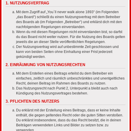
1. NUTZUNGSVERTRAG
Mit dem Zugriff auf „You`ll never walk alone 1893“ (im Folgenden
„das Board“) schließt du einen Nutzungsvertrag mit dem Betreiber
des Boards ab (im Folgenden „Betreiber“) und erklärst dich mit den
nachfolgenden Regelungen einverstanden.
Wenn du mit diesen Regelungen nicht einverstanden bist, so darfst
du das Board nicht weiter nutzen. Für die Nutzung des Boards gelten
jeweils die an dieser Stelle veröffentlichten Regelungen.
Der Nutzungsvertrag wird auf unbestimmte Zeit geschlossen und
kann von beiden Seiten ohne Einhaltung einer Frist jederzeit
gekündigt werden.
2. EINRÄUMUNG VON NUTZUNGSRECHTEN
Mit dem Erstellen eines Beitrags erteilst du dem Betreiber ein
einfaches, zeitlich und räumlich unbeschränktes und unentgeltliches
Recht, deinen Beitrag im Rahmen des Boards zu nutzen.
Das Nutzungsrecht nach Punkt 2, Unterpunkt a bleibt auch nach
Kündigung des Nutzungsvertrages bestehen.
3. PFLICHTEN DES NUTZERS
Du erklärst mit der Erstellung eines Beitrags, dass er keine Inhalte
enthält, die gegen geltendes Recht oder die guten Sitten verstoßen.
Du erklärst insbesondere, dass du das Recht besitzt, die in deinen
Beiträgen verwendeten Links und Bilder zu setzen bzw. zu
verwenden.