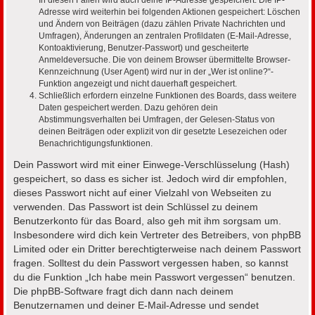
In diesen Fällen wird auch deine IP-Adresse gespeichert. Die IP-
Adresse wird weiterhin bei folgenden Aktionen gespeichert: Löschen
und Ändern von Beiträgen (dazu zählen Private Nachrichten und
Umfragen), Änderungen an zentralen Profildaten (E-Mail-Adresse,
Kontoaktivierung, Benutzer-Passwort) und gescheiterte
Anmeldeversuche. Die von deinem Browser übermittelte Browser-
Kennzeichnung (User Agent) wird nur in der „Wer ist online?“-
Funktion angezeigt und nicht dauerhaft gespeichert.
Schließlich erfordern einzelne Funktionen des Boards, dass weitere
Daten gespeichert werden. Dazu gehören dein
Abstimmungsverhalten bei Umfragen, der Gelesen-Status von
deinen Beiträgen oder explizit von dir gesetzte Lesezeichen oder
Benachrichtigungsfunktionen.
Dein Passwort wird mit einer Einwege-Verschlüsselung (Hash)
gespeichert, so dass es sicher ist. Jedoch wird dir empfohlen,
dieses Passwort nicht auf einer Vielzahl von Webseiten zu
verwenden. Das Passwort ist dein Schlüssel zu deinem
Benutzerkonto für das Board, also geh mit ihm sorgsam um.
Insbesondere wird dich kein Vertreter des Betreibers, von phpBB
Limited oder ein Dritter berechtigterweise nach deinem Passwort
fragen. Solltest du dein Passwort vergessen haben, so kannst
du die Funktion „Ich habe mein Passwort vergessen“ benutzen.
Die phpBB-Software fragt dich dann nach deinem
Benutzernamen und deiner E-Mail-Adresse und sendet