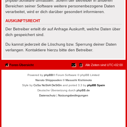
phpBB-Software umfassen. Sofern der Betreiber in anderen
Bereichen seiner Software weitere personenbezogene Daten
verarbeitet, wird er dich darüber gesondert informieren.
AUSKUNFTSRECHT
Der Betreiber erteilt dir auf Anfrage Auskunft, welche Daten über
dich gespeichert sind.
Du kannst jederzeit die Löschung bzw. Sperrung deiner Daten
verlangen. Kontaktiere hierzu bitte den Betreiber.
Foren-Übersicht
Alle Zeiten sind
UTC+02:00
Powered by
phpBB
® Forum Software © phpBB Limited
Naruto Shippuuden © Masashi Kishimoto
Style by
CoSa NoStrA DeSiGn
and ported 3.3 by
phpBB Spain
Deutsche Übersetzung durch
phpBB.de
Datenschutz
|
Nutzungsbedingungen