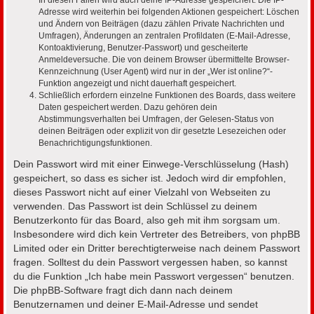
In diesen Fällen wird auch deine IP-Adresse gespeichert. Die IP-
Adresse wird weiterhin bei folgenden Aktionen gespeichert: Löschen
und Ändern von Beiträgen (dazu zählen Private Nachrichten und
Umfragen), Änderungen an zentralen Profildaten (E-Mail-Adresse,
Kontoaktivierung, Benutzer-Passwort) und gescheiterte
Anmeldeversuche. Die von deinem Browser übermittelte Browser-
Kennzeichnung (User Agent) wird nur in der „Wer ist online?“-
Funktion angezeigt und nicht dauerhaft gespeichert.
Schließlich erfordern einzelne Funktionen des Boards, dass weitere
Daten gespeichert werden. Dazu gehören dein
Abstimmungsverhalten bei Umfragen, der Gelesen-Status von
deinen Beiträgen oder explizit von dir gesetzte Lesezeichen oder
Benachrichtigungsfunktionen.
Dein Passwort wird mit einer Einwege-Verschlüsselung (Hash)
gespeichert, so dass es sicher ist. Jedoch wird dir empfohlen,
dieses Passwort nicht auf einer Vielzahl von Webseiten zu
verwenden. Das Passwort ist dein Schlüssel zu deinem
Benutzerkonto für das Board, also geh mit ihm sorgsam um.
Insbesondere wird dich kein Vertreter des Betreibers, von phpBB
Limited oder ein Dritter berechtigterweise nach deinem Passwort
fragen. Solltest du dein Passwort vergessen haben, so kannst
du die Funktion „Ich habe mein Passwort vergessen“ benutzen.
Die phpBB-Software fragt dich dann nach deinem
Benutzernamen und deiner E-Mail-Adresse und sendet