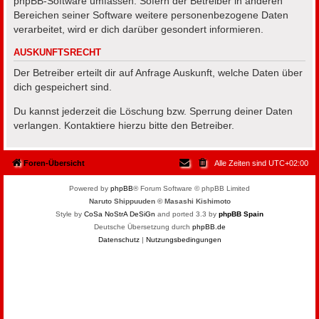
phpBB-Software umfassen. Sofern der Betreiber in anderen
Bereichen seiner Software weitere personenbezogene Daten
verarbeitet, wird er dich darüber gesondert informieren.
AUSKUNFTSRECHT
Der Betreiber erteilt dir auf Anfrage Auskunft, welche Daten über
dich gespeichert sind.
Du kannst jederzeit die Löschung bzw. Sperrung deiner Daten
verlangen. Kontaktiere hierzu bitte den Betreiber.
Foren-Übersicht
Alle Zeiten sind
UTC+02:00
Powered by
phpBB
® Forum Software © phpBB Limited
Naruto Shippuuden © Masashi Kishimoto
Style by
CoSa NoStrA DeSiGn
and ported 3.3 by
phpBB Spain
Deutsche Übersetzung durch
phpBB.de
Datenschutz
|
Nutzungsbedingungen