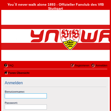
You`ll never walk alone 1893 - Offizieller Fanclub des VfB
Stuttgart
FAQ
Registrieren
Anmelden
Foren-Übersicht
Anmelden
Benutzername:
Passwort: