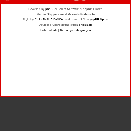
Powered by
phpBB
® Forum Software © phpBB Limited
Naruto Shippuuden © Masashi Kishimoto
Style by
CoSa NoStrA DeSiGn
and ported 3.3 by
phpBB Spain
Deutsche Übersetzung durch
phpBB.de
Datenschutz
|
Nutzungsbedingungen