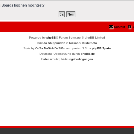
des Boards löschen möchtest?
Kontakt
A
Powered by
phpBB
® Forum Software © phpBB Limited
Naruto Shippuuden © Masashi Kishimoto
Style by
CoSa NoStrA DeSiGn
and ported 3.3 by
phpBB Spain
Deutsche Übersetzung durch
phpBB.de
Datenschutz
|
Nutzungsbedingungen