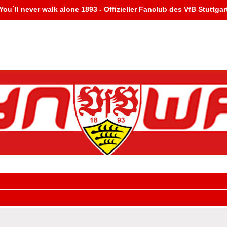
You`ll never walk alone 1893 - Offizieller Fanclub des VfB Stuttgar