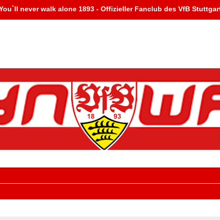
You`ll never walk alone 1893 - Offizieller Fanclub des VfB Stuttgar