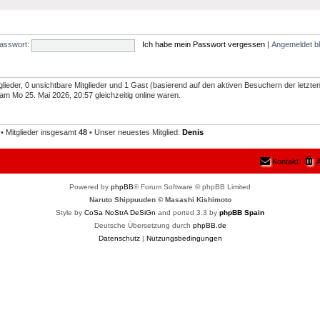
asswort:
Ich habe mein Passwort vergessen
|
Angemeldet b
glieder, 0 unsichtbare Mitglieder und 1 Gast (basierend auf den aktiven Besuchern der letzte
m Mo 25. Mai 2026, 20:57 gleichzeitig online waren.
• Mitglieder insgesamt
48
• Unser neuestes Mitglied:
Denis
Kontakt
A
Powered by
phpBB
® Forum Software © phpBB Limited
Naruto Shippuuden © Masashi Kishimoto
Style by
CoSa NoStrA DeSiGn
and ported 3.3 by
phpBB Spain
Deutsche Übersetzung durch
phpBB.de
Datenschutz
|
Nutzungsbedingungen