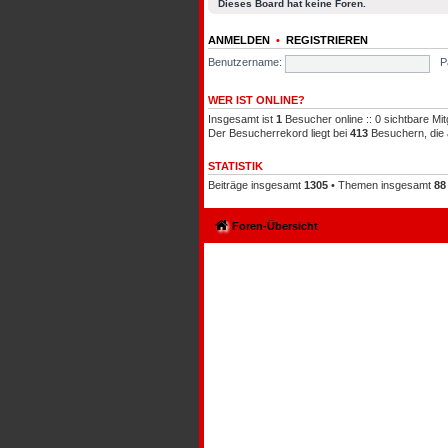
Dieses Board hat keine Foren.
ANMELDEN
•
REGISTRIEREN
Benutzername:
P
WER IST ONLINE?
Insgesamt ist
1
Besucher online :: 0 sichtbare Mit
Der Besucherrekord liegt bei
413
Besuchern, die a
STATISTIK
Beiträge insgesamt
1305
• Themen insgesamt
88
Foren-Übersicht