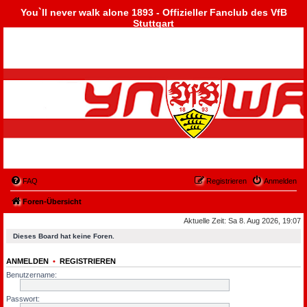
You`ll never walk alone 1893 - Offizieller Fanclub des VfB
Stuttgart
FAQ
Registrieren
Anmelden
Foren-Übersicht
Aktuelle Zeit: Sa 8. Aug 2026, 19:07
Dieses Board hat keine Foren.
ANMELDEN
•
REGISTRIEREN
Benutzername:
Passwort: