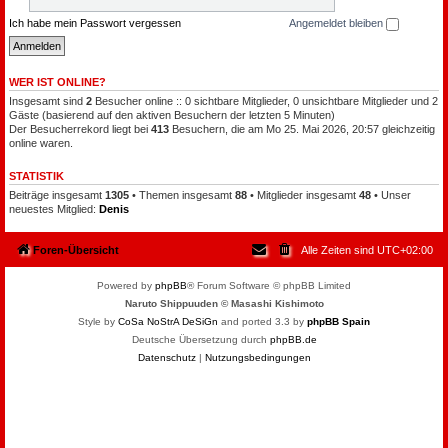
Ich habe mein Passwort vergessen
Angemeldet bleiben
WER IST ONLINE?
Insgesamt sind
2
Besucher online :: 0 sichtbare Mitglieder, 0 unsichtbare Mitglieder und 2
Gäste (basierend auf den aktiven Besuchern der letzten 5 Minuten)
Der Besucherrekord liegt bei
413
Besuchern, die am Mo 25. Mai 2026, 20:57 gleichzeitig
online waren.
STATISTIK
Beiträge insgesamt
1305
• Themen insgesamt
88
• Mitglieder insgesamt
48
• Unser
neuestes Mitglied:
Denis
Foren-Übersicht
Alle Zeiten sind
UTC+02:00
Powered by
phpBB
® Forum Software © phpBB Limited
Naruto Shippuuden © Masashi Kishimoto
Style by
CoSa NoStrA DeSiGn
and ported 3.3 by
phpBB Spain
Deutsche Übersetzung durch
phpBB.de
Datenschutz
|
Nutzungsbedingungen