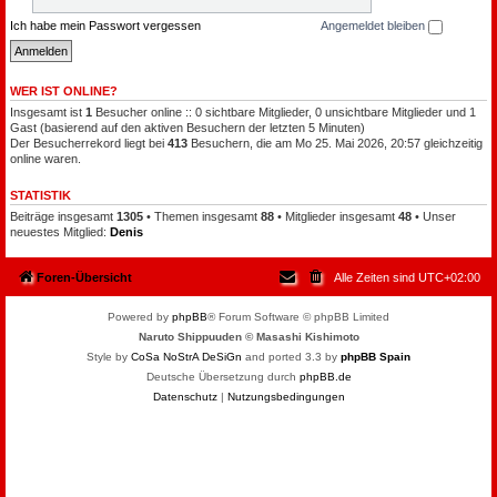
Ich habe mein Passwort vergessen
Angemeldet bleiben
WER IST ONLINE?
Insgesamt ist
1
Besucher online :: 0 sichtbare Mitglieder, 0 unsichtbare Mitglieder und 1
Gast (basierend auf den aktiven Besuchern der letzten 5 Minuten)
Der Besucherrekord liegt bei
413
Besuchern, die am Mo 25. Mai 2026, 20:57 gleichzeitig
online waren.
STATISTIK
Beiträge insgesamt
1305
• Themen insgesamt
88
• Mitglieder insgesamt
48
• Unser
neuestes Mitglied:
Denis
Foren-Übersicht
Alle Zeiten sind
UTC+02:00
Powered by
phpBB
® Forum Software © phpBB Limited
Naruto Shippuuden © Masashi Kishimoto
Style by
CoSa NoStrA DeSiGn
and ported 3.3 by
phpBB Spain
Deutsche Übersetzung durch
phpBB.de
Datenschutz
|
Nutzungsbedingungen