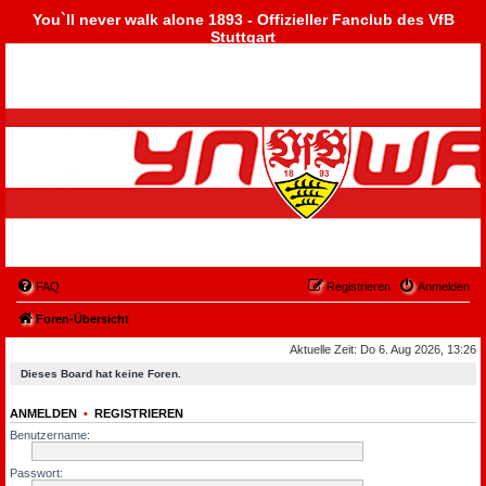
You`ll never walk alone 1893 - Offizieller Fanclub des VfB
Stuttgart
FAQ
Registrieren
Anmelden
Foren-Übersicht
Aktuelle Zeit: Do 6. Aug 2026, 13:26
Dieses Board hat keine Foren.
ANMELDEN
•
REGISTRIEREN
Benutzername:
Passwort: