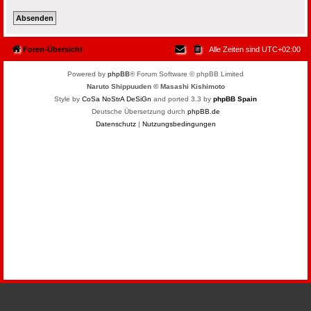
Foren-Übersicht
Alle Zeiten sind
UTC+02:00
Powered by
phpBB
® Forum Software © phpBB Limited
Naruto Shippuuden © Masashi Kishimoto
Style by
CoSa NoStrA DeSiGn
and ported 3.3 by
phpBB Spain
Deutsche Übersetzung durch
phpBB.de
Datenschutz
|
Nutzungsbedingungen