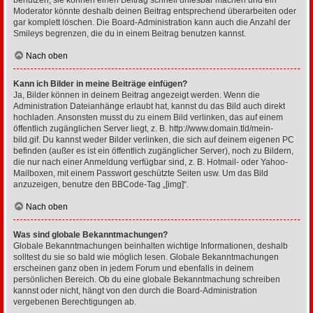
benutzen, sie können einen Beitrag schnell unlesbar machen und ein
Moderator könnte deshalb deinen Beitrag entsprechend überarbeiten oder
gar komplett löschen. Die Board-Administration kann auch die Anzahl der
Smileys begrenzen, die du in einem Beitrag benutzen kannst.
Nach oben
Kann ich Bilder in meine Beiträge einfügen?
Ja, Bilder können in deinem Beitrag angezeigt werden. Wenn die
Administration Dateianhänge erlaubt hat, kannst du das Bild auch direkt
hochladen. Ansonsten musst du zu einem Bild verlinken, das auf einem
öffentlich zugänglichen Server liegt, z. B. http://www.domain.tld/mein-
bild.gif. Du kannst weder Bilder verlinken, die sich auf deinem eigenen PC
befinden (außer es ist ein öffentlich zugänglicher Server), noch zu Bildern,
die nur nach einer Anmeldung verfügbar sind, z. B. Hotmail- oder Yahoo-
Mailboxen, mit einem Passwort geschützte Seiten usw. Um das Bild
anzuzeigen, benutze den BBCode-Tag „[img]“.
Nach oben
Was sind globale Bekanntmachungen?
Globale Bekanntmachungen beinhalten wichtige Informationen, deshalb
solltest du sie so bald wie möglich lesen. Globale Bekanntmachungen
erscheinen ganz oben in jedem Forum und ebenfalls in deinem
persönlichen Bereich. Ob du eine globale Bekanntmachung schreiben
kannst oder nicht, hängt von den durch die Board-Administration
vergebenen Berechtigungen ab.