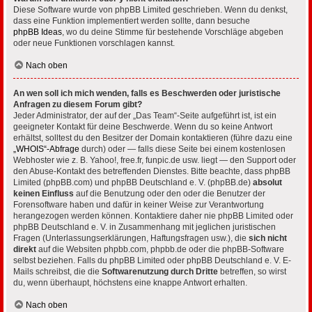
Diese Software wurde von phpBB Limited geschrieben. Wenn du denkst,
dass eine Funktion implementiert werden sollte, dann besuche
phpBB Ideas
, wo du deine Stimme für bestehende Vorschläge abgeben
oder neue Funktionen vorschlagen kannst.
Nach oben
An wen soll ich mich wenden, falls es Beschwerden oder juristische
Anfragen zu diesem Forum gibt?
Jeder Administrator, der auf der „Das Team“-Seite aufgeführt ist, ist ein
geeigneter Kontakt für deine Beschwerde. Wenn du so keine Antwort
erhältst, solltest du den Besitzer der Domain kontaktieren (führe dazu eine
„WHOIS“-Abfrage
durch) oder — falls diese Seite bei einem kostenlosen
Webhoster wie z. B. Yahoo!, free.fr, funpic.de usw. liegt — den Support oder
den Abuse-Kontakt des betreffenden Dienstes. Bitte beachte, dass phpBB
Limited (phpBB.com) und phpBB Deutschland e. V. (phpBB.de)
absolut
keinen Einfluss
auf die Benutzung oder den oder die Benutzer der
Forensoftware haben und dafür in keiner Weise zur Verantwortung
herangezogen werden können. Kontaktiere daher nie phpBB Limited oder
phpBB Deutschland e. V. in Zusammenhang mit jeglichen juristischen
Fragen (Unterlassungserklärungen, Haftungsfragen usw.), die
sich nicht
direkt
auf die Websiten phpbb.com, phpbb.de oder die phpBB-Software
selbst beziehen. Falls du phpBB Limited oder phpBB Deutschland e. V. E-
Mails schreibst, die die
Softwarenutzung durch Dritte
betreffen, so wirst
du, wenn überhaupt, höchstens eine knappe Antwort erhalten.
Nach oben