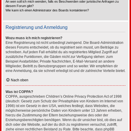
An wen soll ich mich wenden, falls es Beschwerden oder juristische Anfragen zu
diesem Forum gibt?
Wie kann ich einen Administrator des Boards kontaktieren?
Registrierung und Anmeldung
Wozu muss ich mich registrieren?
Eine Registrierung ist nicht unbedingt zwingend. Die Board-Administration
dieses Forums entscheidet, ob du registriert sein musst, um Beiträge zu
schreiben. Auf jeden Fall erhältst du als registriertes Mitglied Zugriff auf
zusätzliche Funktionen, die Gästen nicht zur Verfügung stehen: zum
Beispiel Avatarbilder, Private Nachrichten, E-Mail-Versand an andere
Mitglieder, Beitritt zu Benutzergruppen und so weiter. Wir empfehlen dir
eine Anmeldung, da sie schnell erledigt ist und dir zahlreiche Vorteile bietet.
Nach oben
Was ist COPPA?
COPPA, ausgeschrieben Children’s Online Privacy Protection Act of 1998
(deutsch: Gesetz zum Schutz der Privatsphäre von Kindern im Internet von
1998) ist ein Gesetz in den USA, welches festlegt, dass Websites, die
möglicherweise persönliche Daten von Kindern unter 13 Jahren erheben,
hierzu die Zustimmung der Eltern beziehungsweise des oder der
Erziehungsberechtigten benötigen. Wenn du dir unsicher bist, ob dies auf
dich oder die Website, auf der du dich zu registrieren versuchst, zutrifft,
ziehe einen rechtlichen Beistand zu Rate. Bitte beachte, dass phpBB