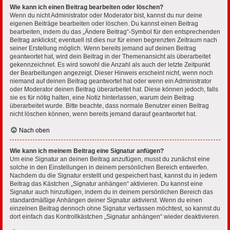
Wie kann ich einen Beitrag bearbeiten oder löschen?
Wenn du nicht Administrator oder Moderator bist, kannst du nur deine
eigenen Beiträge bearbeiten oder löschen. Du kannst einen Beitrag
bearbeiten, indem du das „Ändere Beitrag“-Symbol für den entsprechenden
Beitrag anklickst; eventuell ist dies nur für einen begrenzten Zeitraum nach
seiner Erstellung möglich. Wenn bereits jemand auf deinen Beitrag
geantwortet hat, wird dein Beitrag in der Themenansicht als überarbeitet
gekennzeichnet. Es wird sowohl die Anzahl als auch der letzte Zeitpunkt
der Bearbeitungen angezeigt. Dieser Hinweis erscheint nicht, wenn noch
niemand auf deinen Beitrag geantwortet hat oder wenn ein Administrator
oder Moderator deinen Beitrag überarbeitet hat. Diese können jedoch, falls
sie es für nötig halten, eine Notiz hinterlassen, warum dein Beitrag
überarbeitet wurde. Bitte beachte, dass normale Benutzer einen Beitrag
nicht löschen können, wenn bereits jemand darauf geantwortet hat.
Nach oben
Wie kann ich meinem Beitrag eine Signatur anfügen?
Um eine Signatur an deinen Beitrag anzufügen, musst du zunächst eine
solche in den Einstellungen in deinem persönlichen Bereich entwerfen.
Nachdem du die Signatur erstellt und gespeichert hast, kannst du in jedem
Beitrag das Kästchen „Signatur anhängen“ aktivieren. Du kannst eine
Signatur auch hinzufügen, indem du in deinem persönlichen Bereich das
standardmäßige Anhängen deiner Signatur aktivierst. Wenn du einen
einzelnen Beitrag dennoch ohne Signatur verfassen möchtest, so kannst du
dort einfach das Kontrollkästchen „Signatur anhängen“ wieder deaktivieren.