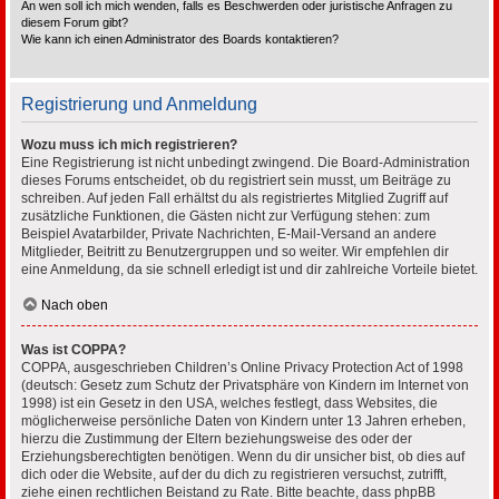
An wen soll ich mich wenden, falls es Beschwerden oder juristische Anfragen zu
diesem Forum gibt?
Wie kann ich einen Administrator des Boards kontaktieren?
Registrierung und Anmeldung
Wozu muss ich mich registrieren?
Eine Registrierung ist nicht unbedingt zwingend. Die Board-Administration
dieses Forums entscheidet, ob du registriert sein musst, um Beiträge zu
schreiben. Auf jeden Fall erhältst du als registriertes Mitglied Zugriff auf
zusätzliche Funktionen, die Gästen nicht zur Verfügung stehen: zum
Beispiel Avatarbilder, Private Nachrichten, E-Mail-Versand an andere
Mitglieder, Beitritt zu Benutzergruppen und so weiter. Wir empfehlen dir
eine Anmeldung, da sie schnell erledigt ist und dir zahlreiche Vorteile bietet.
Nach oben
Was ist COPPA?
COPPA, ausgeschrieben Children’s Online Privacy Protection Act of 1998
(deutsch: Gesetz zum Schutz der Privatsphäre von Kindern im Internet von
1998) ist ein Gesetz in den USA, welches festlegt, dass Websites, die
möglicherweise persönliche Daten von Kindern unter 13 Jahren erheben,
hierzu die Zustimmung der Eltern beziehungsweise des oder der
Erziehungsberechtigten benötigen. Wenn du dir unsicher bist, ob dies auf
dich oder die Website, auf der du dich zu registrieren versuchst, zutrifft,
ziehe einen rechtlichen Beistand zu Rate. Bitte beachte, dass phpBB