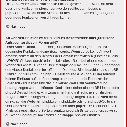
Diese Software wurde von phpBB Limited geschrieben. Wenn du denkst,
dass eine Funktion implementiert werden sollte, dann besuche
phpBB Ideas
, wo du deine Stimme für bestehende Vorschläge abgeben
oder neue Funktionen vorschlagen kannst.
Nach oben
An wen soll ich mich wenden, falls es Beschwerden oder juristische
Anfragen zu diesem Forum gibt?
Jeder Administrator, der auf der „Das Team“-Seite aufgeführt ist, ist ein
geeigneter Kontakt für deine Beschwerde. Wenn du so keine Antwort
erhältst, solltest du den Besitzer der Domain kontaktieren (führe dazu eine
„WHOIS“-Abfrage
durch) oder — falls diese Seite bei einem kostenlosen
Webhoster wie z. B. Yahoo!, free.fr, funpic.de usw. liegt — den Support oder
den Abuse-Kontakt des betreffenden Dienstes. Bitte beachte, dass phpBB
Limited (phpBB.com) und phpBB Deutschland e. V. (phpBB.de)
absolut
keinen Einfluss
auf die Benutzung oder den oder die Benutzer der
Forensoftware haben und dafür in keiner Weise zur Verantwortung
herangezogen werden können. Kontaktiere daher nie phpBB Limited oder
phpBB Deutschland e. V. in Zusammenhang mit jeglichen juristischen
Fragen (Unterlassungserklärungen, Haftungsfragen usw.), die
sich nicht
direkt
auf die Websiten phpbb.com, phpbb.de oder die phpBB-Software
selbst beziehen. Falls du phpBB Limited oder phpBB Deutschland e. V. E-
Mails schreibst, die die
Softwarenutzung durch Dritte
betreffen, so wirst
du, wenn überhaupt, höchstens eine knappe Antwort erhalten.
Nach oben