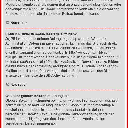
benutzen, sie können einen Beitrag schnell unlesbar machen und ein
Moderator könnte deshalb deinen Beitrag entsprechend überarbeiten oder
gar komplett löschen. Die Board-Administration kann auch die Anzahl der
Smileys begrenzen, die du in einem Beitrag benutzen kannst.
Nach oben
Kann ich Bilder in meine Beiträge einfügen?
Ja, Bilder können in deinem Beitrag angezeigt werden. Wenn die
Administration Dateianhänge erlaubt hat, kannst du das Bild auch direkt
hochladen. Ansonsten musst du zu einem Bild verlinken, das auf einem
öffentlich zugänglichen Server liegt, z. B. http://www.domain.tld/mein-
bild.gif. Du kannst weder Bilder verlinken, die sich auf deinem eigenen PC
befinden (außer es ist ein öffentlich zugänglicher Server), noch zu Bildern,
die nur nach einer Anmeldung verfügbar sind, z. B. Hotmail- oder Yahoo-
Mailboxen, mit einem Passwort geschützte Seiten usw. Um das Bild
anzuzeigen, benutze den BBCode-Tag „[img]“.
Nach oben
Was sind globale Bekanntmachungen?
Globale Bekanntmachungen beinhalten wichtige Informationen, deshalb
solltest du sie so bald wie möglich lesen. Globale Bekanntmachungen
erscheinen ganz oben in jedem Forum und ebenfalls in deinem
persönlichen Bereich. Ob du eine globale Bekanntmachung schreiben
kannst oder nicht, hängt von den durch die Board-Administration
vergebenen Berechtigungen ab.