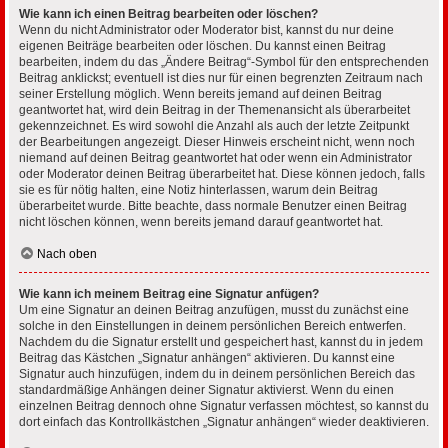
Wie kann ich einen Beitrag bearbeiten oder löschen?
Wenn du nicht Administrator oder Moderator bist, kannst du nur deine
eigenen Beiträge bearbeiten oder löschen. Du kannst einen Beitrag
bearbeiten, indem du das „Ändere Beitrag“-Symbol für den entsprechenden
Beitrag anklickst; eventuell ist dies nur für einen begrenzten Zeitraum nach
seiner Erstellung möglich. Wenn bereits jemand auf deinen Beitrag
geantwortet hat, wird dein Beitrag in der Themenansicht als überarbeitet
gekennzeichnet. Es wird sowohl die Anzahl als auch der letzte Zeitpunkt
der Bearbeitungen angezeigt. Dieser Hinweis erscheint nicht, wenn noch
niemand auf deinen Beitrag geantwortet hat oder wenn ein Administrator
oder Moderator deinen Beitrag überarbeitet hat. Diese können jedoch, falls
sie es für nötig halten, eine Notiz hinterlassen, warum dein Beitrag
überarbeitet wurde. Bitte beachte, dass normale Benutzer einen Beitrag
nicht löschen können, wenn bereits jemand darauf geantwortet hat.
Nach oben
Wie kann ich meinem Beitrag eine Signatur anfügen?
Um eine Signatur an deinen Beitrag anzufügen, musst du zunächst eine
solche in den Einstellungen in deinem persönlichen Bereich entwerfen.
Nachdem du die Signatur erstellt und gespeichert hast, kannst du in jedem
Beitrag das Kästchen „Signatur anhängen“ aktivieren. Du kannst eine
Signatur auch hinzufügen, indem du in deinem persönlichen Bereich das
standardmäßige Anhängen deiner Signatur aktivierst. Wenn du einen
einzelnen Beitrag dennoch ohne Signatur verfassen möchtest, so kannst du
dort einfach das Kontrollkästchen „Signatur anhängen“ wieder deaktivieren.