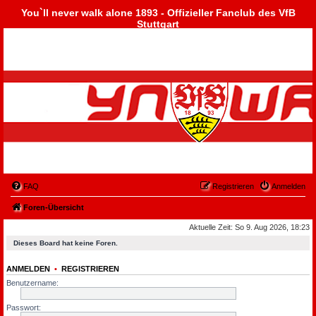
You`ll never walk alone 1893 - Offizieller Fanclub des VfB
Stuttgart
FAQ
Registrieren
Anmelden
Foren-Übersicht
Aktuelle Zeit: So 9. Aug 2026, 18:23
Dieses Board hat keine Foren.
ANMELDEN
•
REGISTRIEREN
Benutzername:
Passwort: