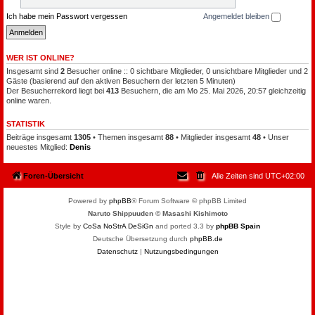
Ich habe mein Passwort vergessen
Angemeldet bleiben
WER IST ONLINE?
Insgesamt sind
2
Besucher online :: 0 sichtbare Mitglieder, 0 unsichtbare Mitglieder und 2
Gäste (basierend auf den aktiven Besuchern der letzten 5 Minuten)
Der Besucherrekord liegt bei
413
Besuchern, die am Mo 25. Mai 2026, 20:57 gleichzeitig
online waren.
STATISTIK
Beiträge insgesamt
1305
• Themen insgesamt
88
• Mitglieder insgesamt
48
• Unser
neuestes Mitglied:
Denis
Foren-Übersicht
Alle Zeiten sind
UTC+02:00
Powered by
phpBB
® Forum Software © phpBB Limited
Naruto Shippuuden © Masashi Kishimoto
Style by
CoSa NoStrA DeSiGn
and ported 3.3 by
phpBB Spain
Deutsche Übersetzung durch
phpBB.de
Datenschutz
|
Nutzungsbedingungen